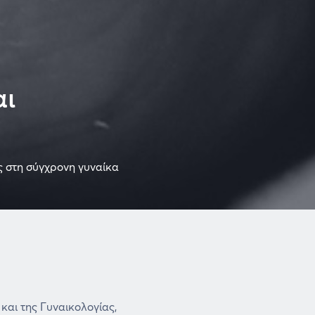
αι
 στη σύγχρονη γυναίκα
και της Γυναικολογίας,