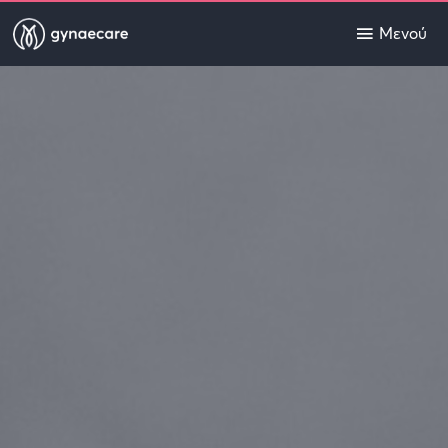
Μενού